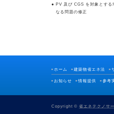
● PV 及び CGS を対象
なる問題の修正
以
ホーム
建築物省エネ法
お知らせ
情報提供
参考
Copyright ©
省エネテクノサ